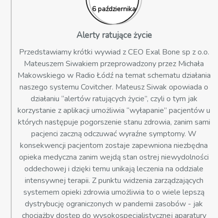
6 października
Alerty ratujące życie
Przedstawiamy krótki wywiad z CEO Exal Bone sp z o.o.
Mateuszem Siwakiem przeprowadzony przez Michała
Makowskiego w Radio Łódź na temat schematu działania
naszego systemu Covitcher. Mateusz Siwak opowiada o
działaniu “alertów ratujących życie”, czyli o tym jak
korzystanie z aplikacji umożliwia “wyłapanie” pacjentów u
których następuje pogorszenie stanu zdrowia, zanim sami
pacjenci zaczną odczuwać wyraźne symptomy. W
konsekwencji pacjentom zostaje zapewniona niezbędna
opieka medyczna zanim wejdą stan ostrej niewydolności
oddechowej i dzięki temu unikają leczenia na oddziale
intensywnej terapii. Z punktu widzenia zarządzających
systemem opieki zdrowia umożliwia to o wiele lepszą
dystrybucję ograniczonych w pandemii zasobów - jak
chociażby dostęp do wysokospecjalistycznej aparatury